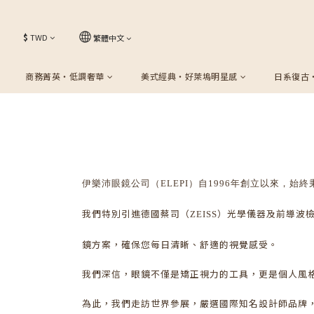
$
TWD
繁體中文
商務菁英・低調奢華
美式經典・好萊塢明星感
日系復古
伊樂沛眼鏡公司（
ELEPI
）自
1996
年創立以來，始終
我們特別引進德國蔡司（
）光學儀器及前導波
ZEISS
鏡方案，確保您每日清晰、舒適的視覺感受。
我們深信，眼鏡不僅是矯正視力的工具，更是個人風
為此，我們走訪世界參展，嚴選國際知名設計師品牌