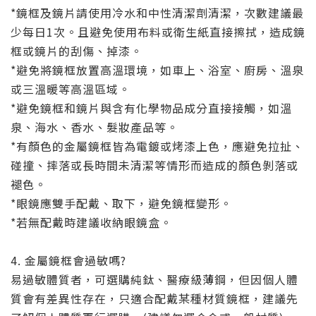
*鏡框及鏡片請使用冷水和中性清潔劑清潔，次數建議最
少每日1次。且避免使用布料或衛生紙直接擦拭，造成鏡
框或鏡片的刮傷、掉漆。
*避免將鏡框放置高溫環境，如車上、浴室、廚房、溫泉
或三溫暖等高溫區域。
*避免鏡框和鏡片與含有化學物品成分直接接觸，如溫
泉、海水、香水、髮妝產品等。
*有顏色的金屬鏡框皆為電鍍或烤漆上色，應避免拉扯、
碰撞、摔落或長時間未清潔等情形而造成的顏色剝落或
褪色。
*眼鏡應雙手配戴、取下，避免鏡框變形。
*若無配戴時建議收納眼鏡盒。
4. 金屬鏡框會過敏嗎?
易過敏體質者，可選購純鈦、醫療級薄鋼，但因個人體
質會有差異性存在，只適合配戴某種材質鏡框，建議先