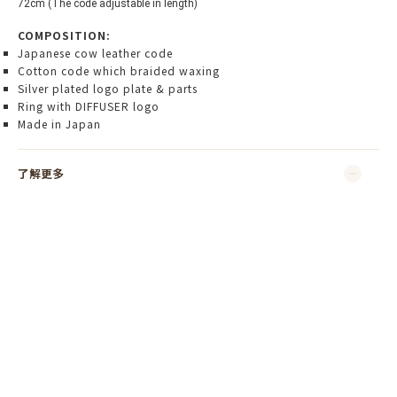
72cm (The code adjustable in length)
COMPOSITION:
Japanese cow leather code
Cotton code which braided waxing
Silver plated logo plate & parts
Ring with DIFFUSER logo
Made in Japan
了解更多