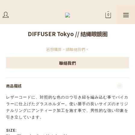
DIFFUSER Tokyo // 結繩眼鏡圈
若想購買，請聯絡我們。
聯絡我們
商品描述
レザーコードに、対照的な色のロウ引き紐を編み込む事でバイカ
ラーに仕上げたグラスホルダー。使い勝手の良いサイズのオリジ
ナルリングにアンティーク加工を施す事で、男性的な強い印象を
引き立しています。
SIZE: