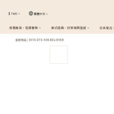
$
TWD
繁體中文
商務菁英・低調奢華
美式經典・好萊塢明星感
日系復古
全部商品
/
DITA DTX-506 BELIEVER