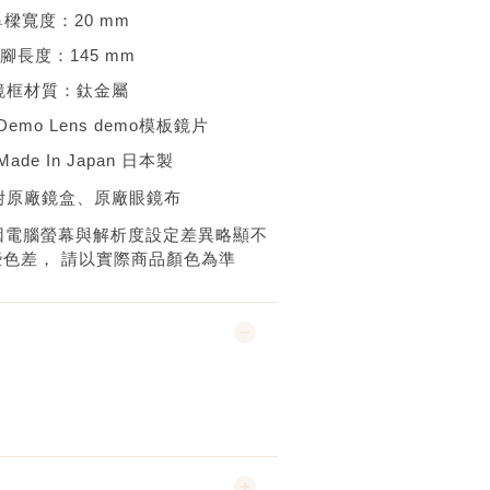
鼻樑寬度：
20 mm
腳長度：
145 mm
鏡框材質：
鈦金屬
Demo Lens demo
模板鏡片
Made In Japan 日本
製
附原廠鏡盒、
原廠眼鏡布
因電腦螢幕與解析度設定差異略顯不
些色差，
請以實際商品顏色為準