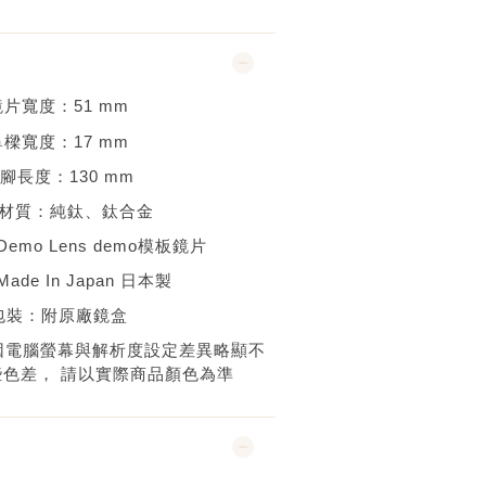
鏡片寬度：
51 mm
鼻樑寬度：
17 mm
腳長度：
130 mm
材質：
純鈦、鈦合金
Demo Lens demo
模板鏡片
Made In Japan 日本
製
包裝：附原廠鏡盒
因電腦螢幕與解析度設定差異略顯不
些色差，
請以實際商品顏色為準