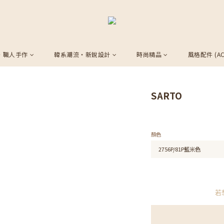
・職人手作
韓系潮流・新銳設計
時尚精品
風格配件 (AC
SARTO
顏色
若