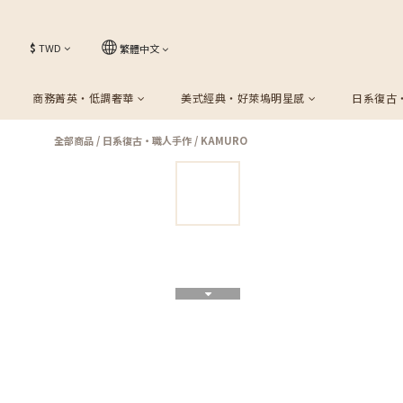
$
TWD
繁體中文
商務菁英・低調奢華
美式經典・好萊塢明星感
日系復古
全部商品
/
日系復古・職人手作
/
KAMURO