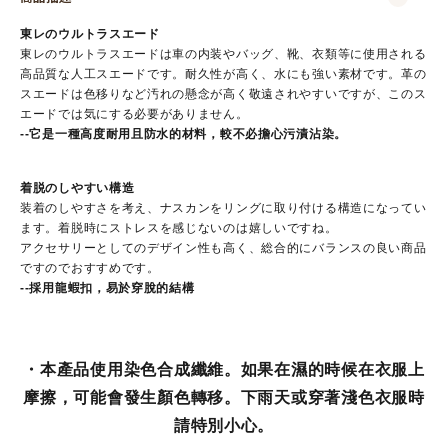
東レのウルトラスエード
東レのウルトラスエードは車の内装やバッグ、靴、衣類等に使用される
高品質な人工スエードです。耐久性が高く、水にも強い素材です。革の
スエードは色移りなど汚れの懸念が高く敬遠されやすいですが、このス
エードでは気にする必要がありません。
--它是一種高度耐用且防水的材料，較不必擔心污漬沾染。
着脱のしやすい構造
装着のしやすさを考え、ナスカンをリングに取り付ける構造になってい
ます。着脱時にストレスを感じないのは嬉しいですね。
アクセサリーとしてのデザイン性も高く、総合的にバランスの良い商品
ですのでおすすめです。
--採用龍蝦扣，
易於穿脫的結構
・本產品使用染色合成纖維。如果在濕的時候在衣服上
摩擦，可能會發生顏色轉移。下雨天或穿著淺色衣服時
請特別小心。