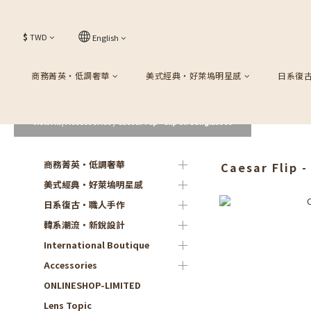
$
TWD
English
商務菁英・低調奢華
美式經典・好萊塢明星感
日系復
View All
/
Accessories
/
Caesar Flip - Clip on Sunglasses
商務菁英・低調奢華
Caesar Flip -
美式經典・好萊塢明星感
日系復古・職人手作
韓系潮流・新銳設計
International Boutique
Accessories
ONLINESHOP-LIMITED
Lens Topic