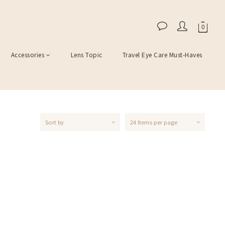
Accessories
Lens Topic
Travel Eye Care Must-Haves
Sort by
24 Items per page