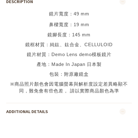
DESCRIPTION
鏡片寬度：
49
mm
鼻樑寬度：
19 mm
鏡腳長度：
145 mm
鏡框材質：
純鈦、鈦合金、
CELLULOID
鏡片材質：
Demo Lens demo
模板鏡片
產地：
Made In Japan 日本
製
包裝：附原廠鏡盒
※
商品照片顏色會因電腦螢幕與解析度設定差異略顯不
同，難免會有些色差，
請以實際商品顏色為準
ADDITIONAL DETAILS