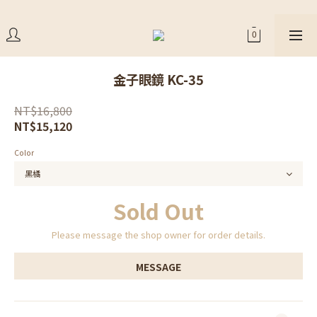
金子眼鏡 KC-35
NT$16,800
NT$15,120
Color
Sold Out
Please message the shop owner for order details.
MESSAGE