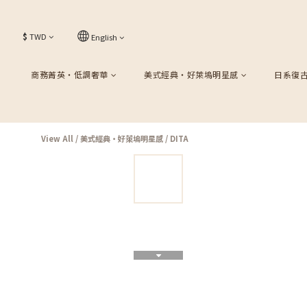
$
TWD
English
商務菁英・低調奢華
美式經典・好萊塢明星感
日系復
View All
/
美式經典・好萊塢明星感
/
DITA