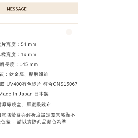
MESSAGE
鏡片寬度：
54
mm
鼻樑寬度：
19 mm
腳長度：
145 mm
質：
鈦金屬、醋酸纖維
鍍膜
UV400有色鏡片 符合CNS15067
Made In Japan 日本
製
附原廠鏡盒
、
原廠眼鏡布
因電腦螢幕與解析度設定差異略顯不
些色差，
請以實際商品顏色為準