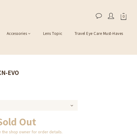
Accessories
Lens Topic
Travel Eye Care Must-Haves
XN-EVO
Sold Out
the shop owner for order details.