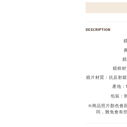
DESCRIPTION
鏡
鏡框材
鏡片材質：
抗反射
產地：
包裝：
※
商品照片顏色會
同，難免會有