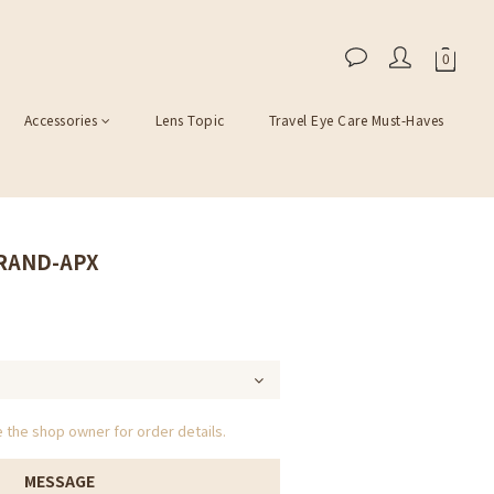
Accessories
Lens Topic
Travel Eye Care Must-Haves
GRAND-APX
the shop owner for order details.
MESSAGE