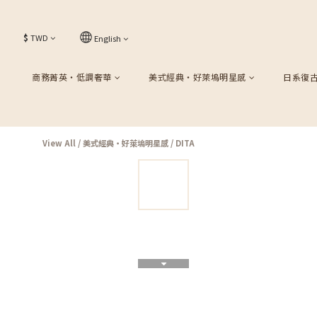
$
TWD
English
商務菁英・低調奢華
美式經典・好萊塢明星感
日系復
View All
/
美式經典・好萊塢明星感
/
DITA