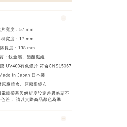
鏡片寬度：
57
mm
鼻樑寬度：
17 mm
腳長度：
138 mm
質：
鈦金屬、醋酸纖維
鍍膜
UV400有色鏡片 符合CNS15067
Made In Japan 日本
製
附原廠鏡盒、原廠眼鏡布
因電腦螢幕與解析度設定差異略顯不
些色差，
請以實際商品顏色為準