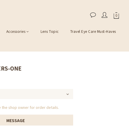
Accessories
Lens Topic
Travel Eye Care Must-Haves
VERS-ONE
the shop owner for order details.
MESSAGE