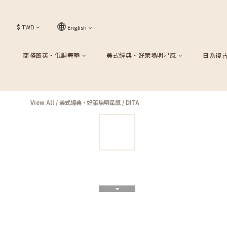
$
TWD
English
商務菁英・低調奢華
美式經典・好萊塢明星感
日系復
View All
/
美式經典・好萊塢明星感
/
DITA