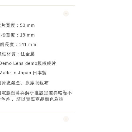
鏡片寬度：
50
mm
鼻樑寬度：
19 mm
腳長度：
141 mm
鏡框材質：
鈦金屬
Demo Lens demo
模板鏡片
Made In Japan 日本
製
附原廠鏡盒
、原廠眼鏡布
因電腦螢幕與解析度設定差異略顯不
些色差，
請以實際商品顏色為準