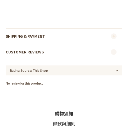
SHIPPING & PAYMENT
CUSTOMER REVIEWS
No review for this product
購物須知
條款與細則