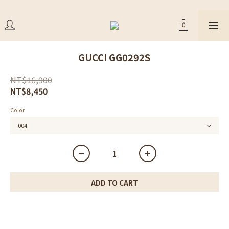
GUCCI GG0292S
NT$16,900
NT$8,450
Color
ADD TO CART