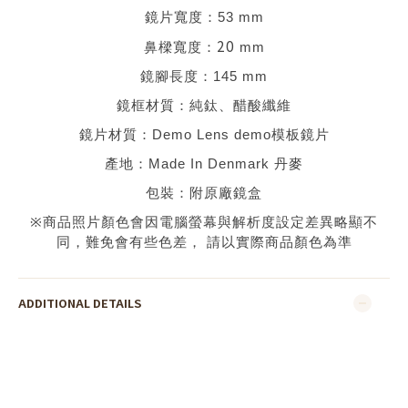
鏡片寬度：
53 mm
20
鼻樑寬度：
mm
鏡腳長度：
145 mm
鏡框材質：
純鈦、醋酸纖維
鏡片材質：
Demo Lens demo
模板鏡片
產地：
Made In Denmark 丹麥
包裝：附原廠鏡盒
※
商品照片顏色會因電腦螢幕與解析度設定差異略顯不
同，難免會有些色差，
請以實際商品顏色為準
ADDITIONAL DETAILS