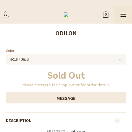
ODILON
Color
Sold Out
Please message the shop owner for order details.
MESSAGE
DESCRIPTION
鏡片寬度：
46
mm