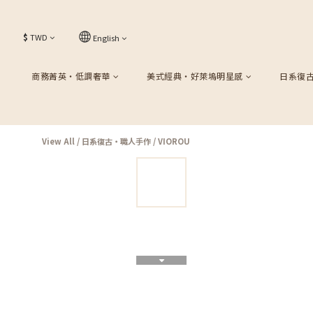
$
TWD
English
商務菁英・低調奢華
美式經典・好萊塢明星感
日系復
View All
/
日系復古・職人手作
/
VIOROU